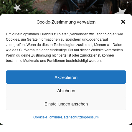
Cookie-Zustimmung verwalten
Um dir ein optimales Erlebnis zu bieten, verwenden wir Technologien wie
Weihnachtsbaum-Verkauf mit Bewirtung auf dem Hof in Lörrach-
Cookies, um Geräteinformationen zu speichern und/oder darauf
Haagen
zuzugreifen. Wenn du diesen Technologien zustimmst, können wir Daten
wie das Surfverhalten oder eindeutige IDs auf dieser Website verarbeiten.
Finden Sie Ihren besonderen, frisch geschlagenen
Wenn du deine Zustimmung nicht erteilst oder zurückziehst, können
Weihnachtsbaum bei unserem Hof-Verkauf und nehmen
bestimmte Merkmale und Funktionen beeinträchtigt werden.
Sie ihn gleich mit nach Hause. (Zustellung unsererseits ist
auch möglich).
Link für weitere Informationen
Akzeptieren
Ablehnen
Einstellungen ansehen
Cookie-Richtlinie
Datenschutz
Impressum